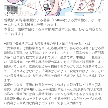
曽我部 東馬 准教授による著書「Pythonによる異常検知」が、オ
ーム社より2月26日に発売されます。
本著は、機械学習による異常検知の基本と応用がわかる内容とな
っております。
■書籍『機械学習による異常検知の基本と応用がわかる』とは
「異常検知」は機械学習を用いた応用分野で、あらゆる分野における課
題解決を実現できる手法のひとつです。しかし、「異常検知」の専門書
の多くは高度な数式で表現されており、難解です。本書は、一見堅苦し
い「異常検知」の分野を機械学習の基本である「誤差と誤差関数」より
紐解いています。誤差の観点から機械学習アルゴリズムを理解すること
で、「外れ値とはなにか」「閾値はどのように設定すればよいか」とい
った異常検知における手法の基本を自然と把握できるように構成してい
ます。
基礎から入り、実際に時系列データを分析する際の手法と注意点(第3
章)や、深層学習を用いた応用手法(第4章)といった実践的な内容まで踏
み込み、最終的には自ら異常検知システムを構築できるよう導きます。
全例題Pythonのコード付きなので、例題を実行しながらハードルの低
い内容から実践的な内容までフォローできる入門書です。