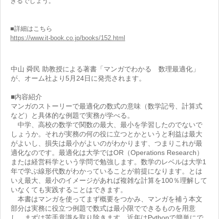
きるでしょう。
■詳細はこちら
https://www.it-book.co.jp/books/152.html
中山 舜民 助教授による著書「マンガでわかる 数理最適化」
が、オーム社より5月24日に発売されます。
■内容紹介
マンガのストーリーで最適化の数式の意味（数学記号、計算式
など）と具体的な例題で実務が学べる。
中学、高校の数学で関数の最大、最小を学習したのでないで
しょうか。それが実務の何の役に立つとかというと利益は最大
がよいし、損失は最小がよいのがわかります、つまりこれが最
適化なのです。最適化は大学ではOR（Operations Research）
または経営科学という学問で勉強します。数学のレベルは大学1
年で学ぶ線形代数がわかっていることが前提になります。とは
いえ最大、最小のイメージがあれば複雑な計算を100％理解して
いなくても実践することはできます。
本書はマンガを使ってまず概要をつかみ、マンガを補う本文
部分は実務に役立つ例題で数式は最小限でできるものを用意
し、まずは苦手意識を取り除きます。近年はPythonで簡単にで