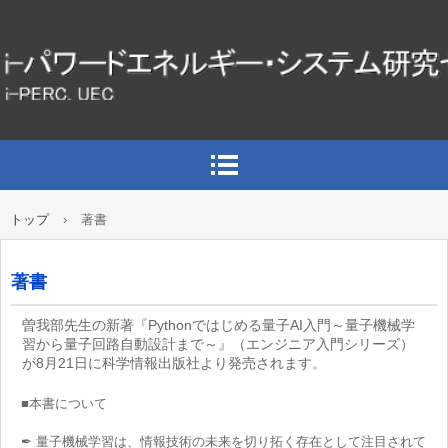
トップ
›
著書
著書
曽我部先生の新著『Pythonではじめる量子AI入門～量子機械学
習から量子回路自動設計まで～』（エンジニア入門シリーズ）
が8月21日に科学情報出版社より発売されます。
■本書について
✒ 量子機械学習は、情報技術の未来を切り拓く存在として注目されて