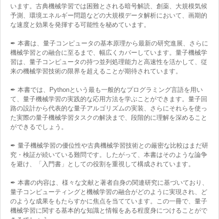
います。古典機械学習では困難とされる暗号解読、創薬、大規模気候
予測、環境エネルギー問題などの大規模データ解析において、画期的
な速度と効果を発揮する可能性を秘めています。
✒ 本書は、量子コンピュータの基本原理から最新の研究進展、さらに
機械学習との融合に至るまで、幅広くカバーしています。量子機械学
習は、量子コンピュータの持つ並列処理能力と高速性を活かして、従
来の機械学習技術の限界を超えることが期待されています。
✒ 本書では、Pythonという最も一般的なプログラミング言語を用い
て、量子機械学習の実践的な応用方法を学ぶことができます。量子回
路の設計から代表的な量子アルゴリズムの実装、さらにそれらを使っ
た実際の量子機械学習タスクの解決まで、段階的に理解を深めること
ができるでしょう。
✒ 量子機械学習の優位性や古典機械学習技術との厳密な比較はまだ研
究・検証が続いている難問です。したがって、本書はそのような論争
を避け、「入門書」としての役割を重視して構成されています。
✒ 本書の内容は、様々な文献と著者自身の関連研究に基づいており、
量子コンピューティングと機械学習の融合がどのように実現され、ど
のような成果をもたらすかに焦点を当てています。この一冊で、量子
機械学習に関する基本的な知識と情報をある程度身につけることがで